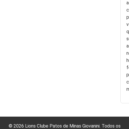
a
c
p
v
q
s
a
n
h
f
p
c
m
©
2026
Lions Clube Patos de Minas Giovanini. Todos os